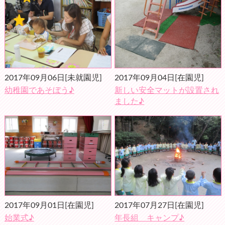
2017年09月06日
[未就園児]
2017年09月04日
[在園児]
幼稚園であそぼう♪
新しい安全マットが設置され
ました♪
2017年09月01日
[在園児]
2017年07月27日
[在園児]
始業式♪
年長組 キャンプ♪