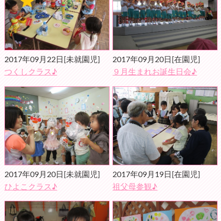
2017年09月22日
[未就園児]
2017年09月20日
[在園児]
つくしクラス♪
９月生まれお誕生日会♪
2017年09月20日
[未就園児]
2017年09月19日
[在園児]
ひよこクラス♪
祖父母参観♪