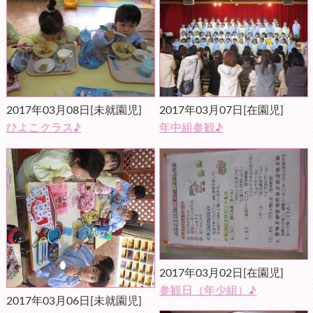
2017年03月08日
[未就園児]
2017年03月07日
[在園児]
ひよこクラス♪
年中組参観♪
2017年03月02日
[在園児]
参観日（年少組）♪
2017年03月06日
[未就園児]