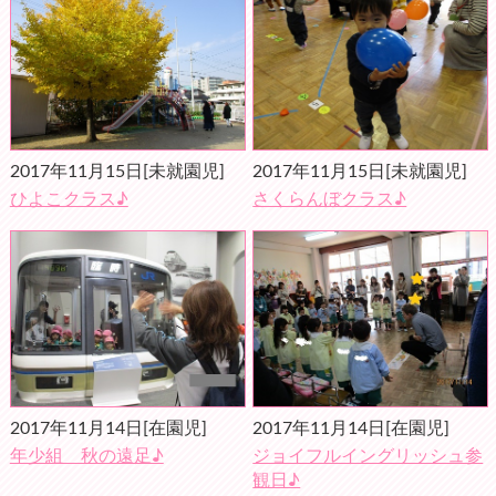
2017年11月15日
[未就園児]
2017年11月15日
[未就園児]
ひよこクラス♪
さくらんぼクラス♪
2017年11月14日
[在園児]
2017年11月14日
[在園児]
年少組 秋の遠足♪
ジョイフルイングリッシュ参
観日♪