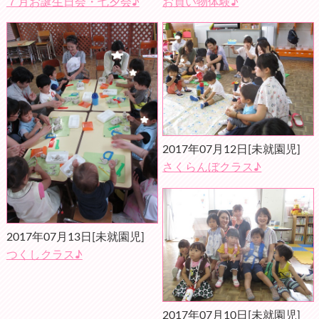
７月お誕生日会・七夕会♪
お買い物体験♪
2017年07月12日
[未就園児]
さくらんぼクラス♪
2017年07月13日
[未就園児]
つくしクラス♪
2017年07月10日
[未就園児]