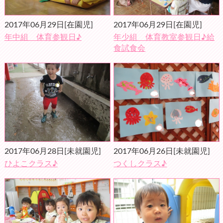
2017年06月29日
[在園児]
2017年06月29日
[在園児]
年中組 体育参観日♪
年少組 体育教室参観日♪給
食試食会
2017年06月28日
[未就園児]
2017年06月26日
[未就園児]
ひよこクラス♪
つくしクラス♪