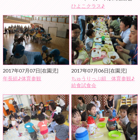
ひよこクラス♪
2017年07月07日
[在園児]
2017年07月06日
[在園児]
年長組♪体育参観
ちゅうりっぷ組 体育参観♪
給食試食会