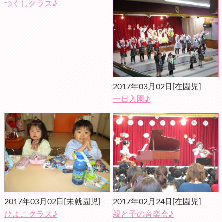
つくしクラス♪
2017年03月02日
[在園児]
一日入園♪
2017年03月02日
[未就園児]
2017年02月24日
[在園児]
ひよこクラス♪
親と子の音楽会♪