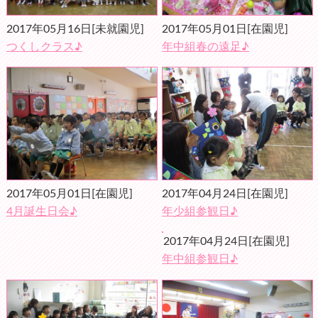
2017年05月16日
[未就園児]
2017年05月01日
[在園児]
つくしクラス♪
年中組春の遠足♪
2017年04月24日
[在園児]
2017年05月01日
[在園児]
年少組参観日♪
4月誕生日会♪
2017年04月24日
[在園児]
年中組参観日♪