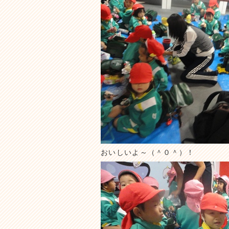
おいしいよ～（＾０＾）！