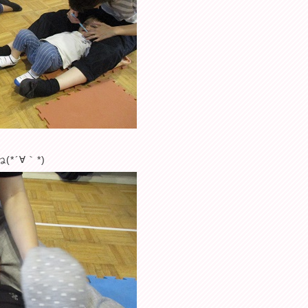
*´∀｀*)